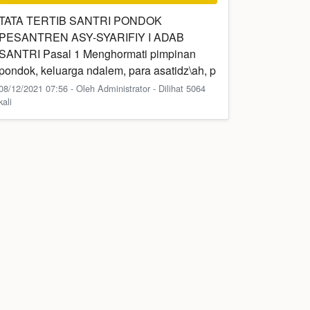
TATA TERTIB SANTRI PONDOK
PESANTREN ASY-SYARIFIY I ADAB
SANTRI Pasal 1 Menghormati pimpinan
pondok, keluarga ndalem, para asatidz\ah, p
08/12/2021 07:56 - Oleh Administrator - Dilihat 5064
kali