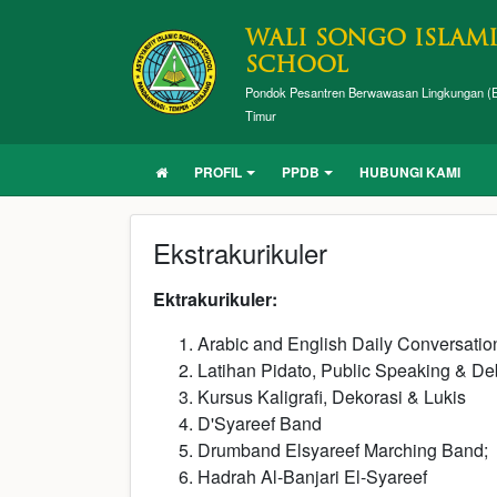
WALI SONGO ISLAM
SCHOOL
Pondok Pesantren Berwawasan Lingkungan (E
Timur
PROFIL
PPDB
HUBUNGI KAMI
Ekstrakurikuler
E
ktrakurikuler:
Arabic and English Daily Conversatio
Latihan Pidato, Public Speaking & De
Kursus Kaligrafi, Dekorasi & Lukis
D'Syareef Band
Drumband Elsyareef Marching Band;
Hadrah Al-Banjari El-Syareef