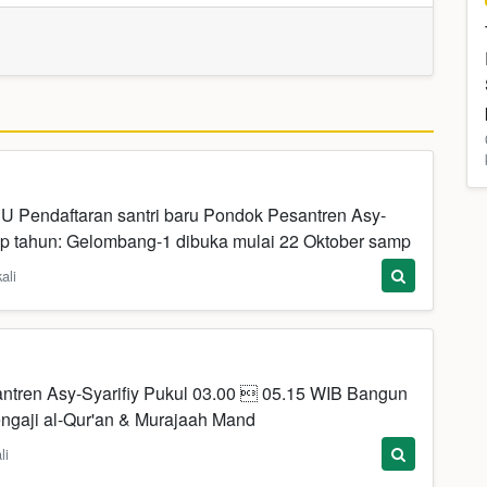
daftaran santri baru Pondok Pesantren Asy-
iap tahun: Gelombang-1 dibuka mulai 22 Oktober samp
ali
ntren Asy-Syarifiy Pukul 03.00  05.15 WIB Bangun
Mengaji al-Qur'an & Murajaah Mand
li