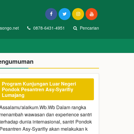
songo.net
0878-6431-4951
Pencarian
engumuman
Program Kunjungan Luar Negeri
Pondok Pesantren Asy-Syarifiy
Lumajang
Assalamu'alaikum.Wb.Wb Dalam rangka
menambah wawasan dan experience santri
terhadap dunia internasional, santri Pondok
Pesantren Asy-Syarifiy akan melakukan k