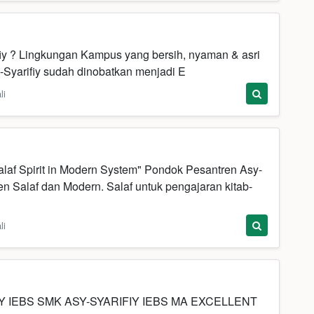
iy ? Lingkungan Kampus yang bersih, nyaman & asri
-Syarifiy sudah dinobatkan menjadi E
li
laf Spirit in Modern System" Pondok Pesantren Asy-
n Salaf dan Modern. Salaf untuk pengajaran kitab-
li
IFIY IEBS SMK ASY-SYARIFIY IEBS MA EXCELLENT