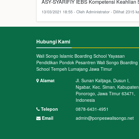
ASY-SYARIFIY IEBS Kompetensi Keahlian SM
13/03/2021 18:55 - Oleh Administrator - Dilihat 2315 ka
Hubungi Kami
Wali Songo Islamic Boarding School Yayasan
Pendidikan Pondok Pesantren Wali Songo Boarding
School Tempeh Lumajang Jawa Timur
Alamat
Jl. Sunan Kalijaga, Dusun I,
Ngabar, Kec. Siman, Kabupaten
Ponorogo, Jawa Timur 63471,
Indonesia
Telepon
0878-6431-4951
Email
admin@ponpeswalisongo.net