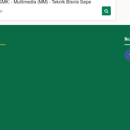
K: - Multimedia (MM) - Teknik Bisnis Sepe
li
Ik