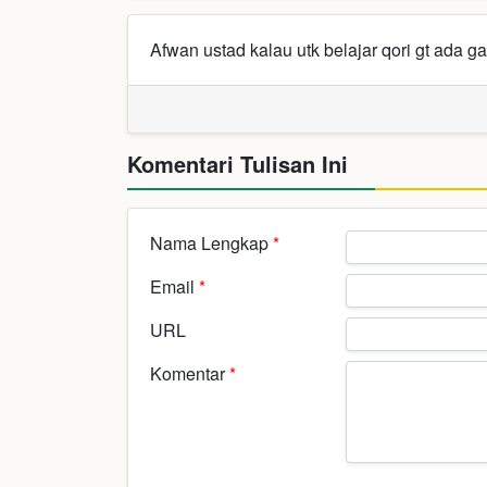
Afwan ustad kalau utk belajar qori gt ada g
Komentari Tulisan Ini
Nama Lengkap
*
Email
*
URL
Komentar
*